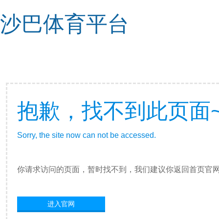
沙巴体育平台
抱歉，找不到此页面
Sorry, the site now can not be accessed.
你请求访问的页面，暂时找不到，我们建议你返回首页官
进入官网