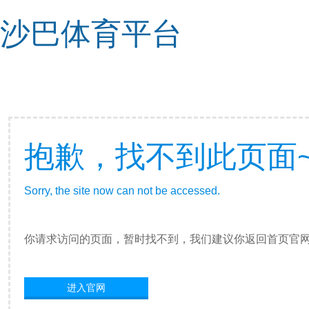
沙巴体育平台
抱歉，找不到此页面
Sorry, the site now can not be accessed.
你请求访问的页面，暂时找不到，我们建议你返回首页官
进入官网