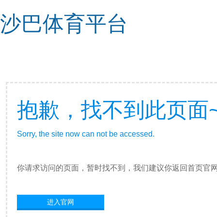
沙巴体育平台
抱歉，找不到此页面
Sorry, the site now can not be accessed.
你请求访问的页面，暂时找不到，我们建议你返回首页官
进入官网