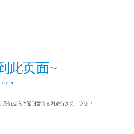
到此页面~
ccessed.
，我们建议你返回首页官网进行浏览，谢谢！