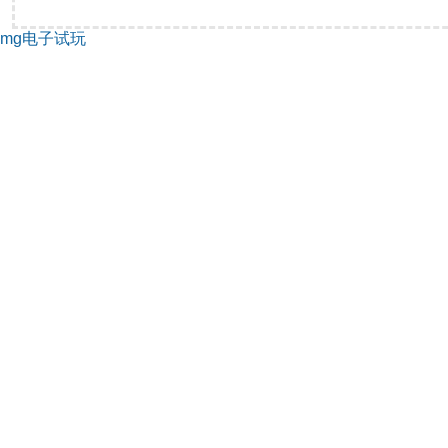
mg电子试玩