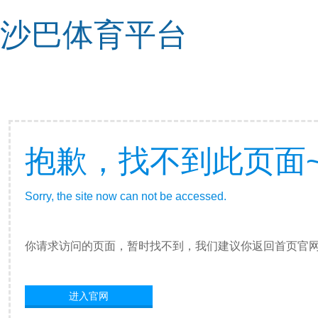
沙巴体育平台
抱歉，找不到此页面
Sorry, the site now can not be accessed.
你请求访问的页面，暂时找不到，我们建议你返回首页官
进入官网