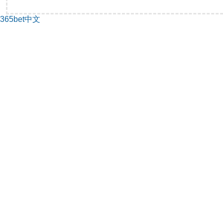
365bet中文