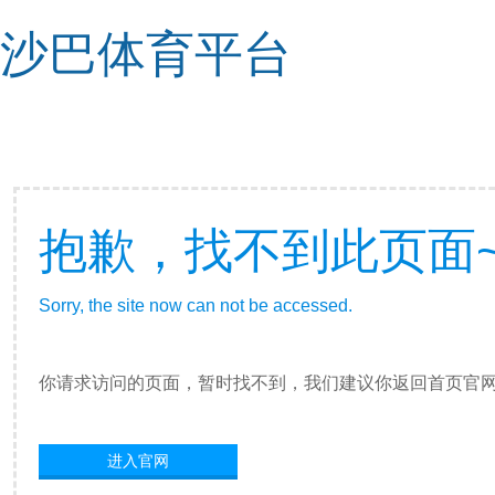
沙巴体育平台
抱歉，找不到此页面
Sorry, the site now can not be accessed.
你请求访问的页面，暂时找不到，我们建议你返回首页官
进入官网