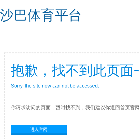
沙巴体育平台
抱歉，找不到此页面
Sorry, the site now can not be accessed.
你请求访问的页面，暂时找不到，我们建议你返回首页官
进入官网