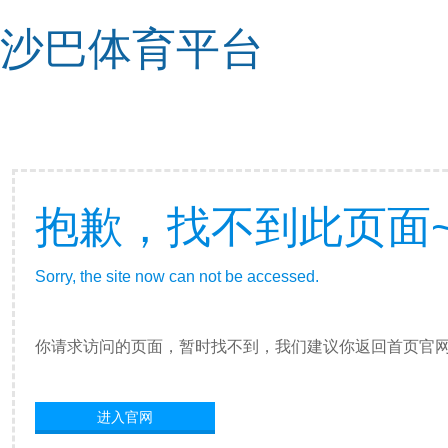
沙巴体育平台
抱歉，找不到此页面
Sorry, the site now can not be accessed.
你请求访问的页面，暂时找不到，我们建议你返回首页官
进入官网