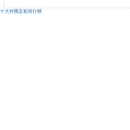
十大外围足彩排行榜