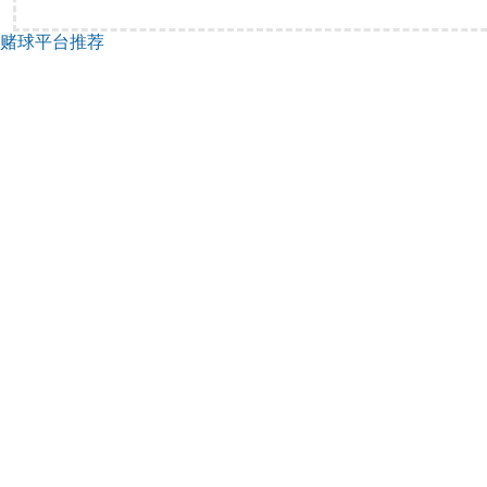
赌球平台推荐