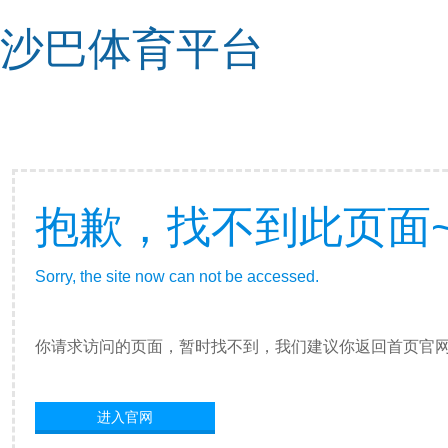
沙巴体育平台
抱歉，找不到此页面
Sorry, the site now can not be accessed.
你请求访问的页面，暂时找不到，我们建议你返回首页官
进入官网