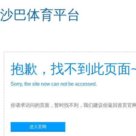
沙巴体育平台
抱歉，找不到此页面
Sorry, the site now can not be accessed.
你请求访问的页面，暂时找不到，我们建议你返回首页官
进入官网