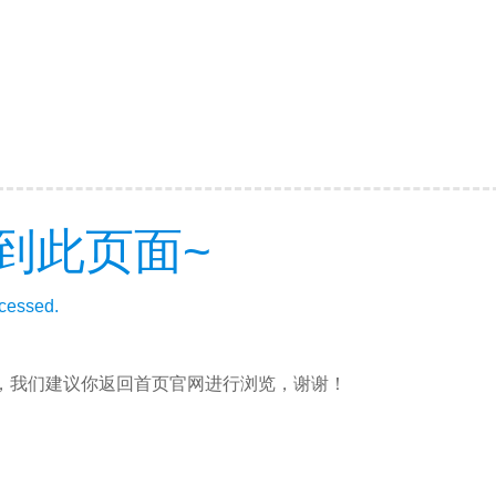
到此页面~
ccessed.
，我们建议你返回首页官网进行浏览，谢谢！