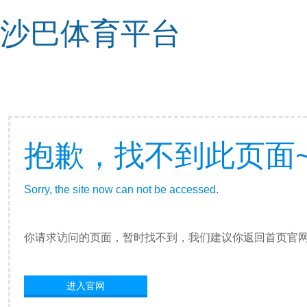
沙巴体育平台
抱歉，找不到此页面
Sorry, the site now can not be accessed.
你请求访问的页面，暂时找不到，我们建议你返回首页官
进入官网