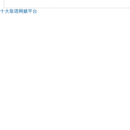
十大靠谱网赌平台