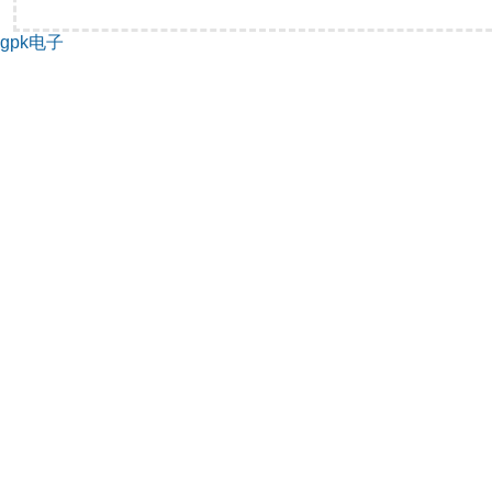
gpk电子