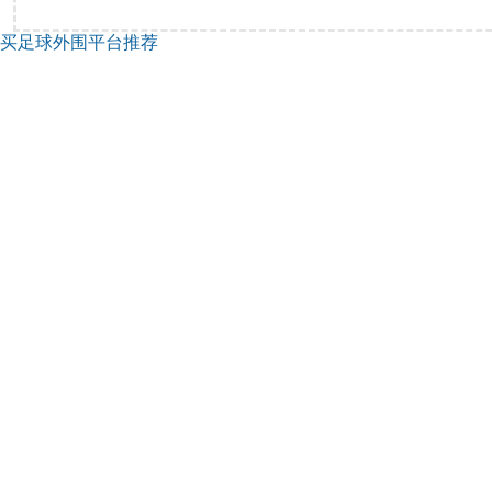
买足球外围平台推荐