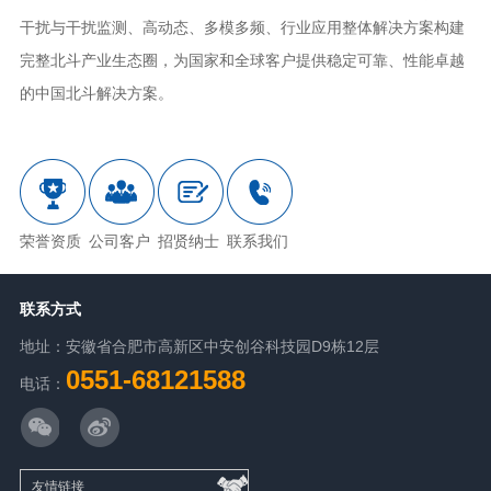
干扰与干扰监测、高动态、多模多频、行业应用整体解决方案构建
完整北斗产业生态圈，为国家和全球客户提供稳定可靠、性能卓越
的中国北斗解决方案。
荣誉资质
公司客户
招贤纳士
联系我们
联系方式
地址：安徽省合肥市高新区中安创谷科技园D9栋12层
0551-68121588
电话：