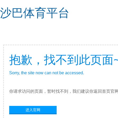
沙巴体育平台
抱歉，找不到此页面
Sorry, the site now can not be accessed.
你请求访问的页面，暂时找不到，我们建议你返回首页官
进入官网