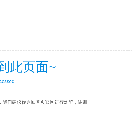
到此页面~
ccessed.
，我们建议你返回首页官网进行浏览，谢谢！