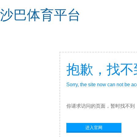
沙巴体育平台
抱歉，找不
Sorry, the site now can not be a
你请求访问的页面，暂时找不到
进入官网