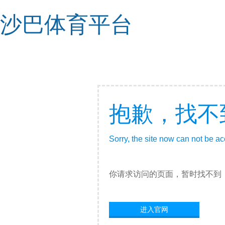
沙巴体育平台
抱歉，找不
Sorry, the site now can not be a
你请求访问的页面，暂时找不到
进入官网