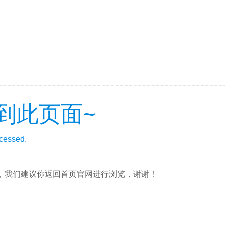
到此页面~
ccessed.
，我们建议你返回首页官网进行浏览，谢谢！