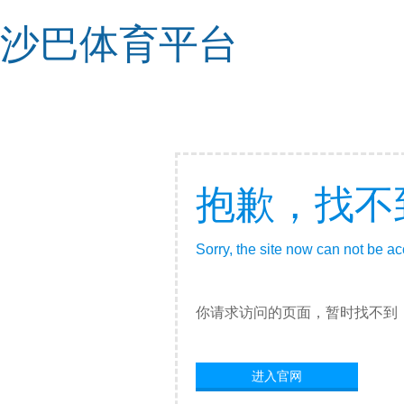
沙巴体育平台
抱歉，找不
Sorry, the site now can not be a
你请求访问的页面，暂时找不到
进入官网