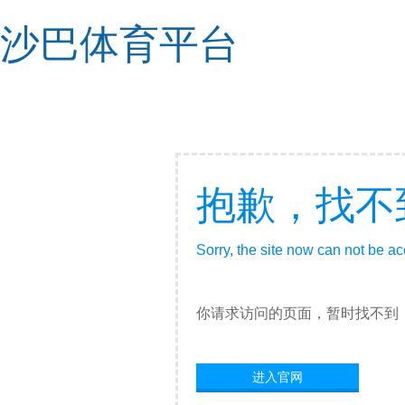
沙巴体育平台
抱歉，找不
Sorry, the site now can not be a
你请求访问的页面，暂时找不到
进入官网