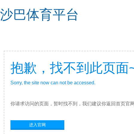
沙巴体育平台
抱歉，找不到此页面
Sorry, the site now can not be accessed.
你请求访问的页面，暂时找不到，我们建议你返回首页官
进入官网