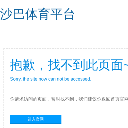
沙巴体育平台
抱歉，找不到此页面
Sorry, the site now can not be accessed.
你请求访问的页面，暂时找不到，我们建议你返回首页官
进入官网