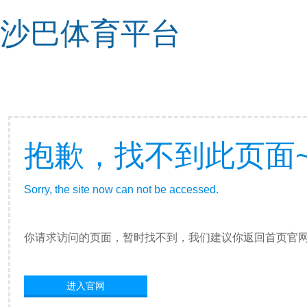
沙巴体育平台
抱歉，找不到此页面
Sorry, the site now can not be accessed.
你请求访问的页面，暂时找不到，我们建议你返回首页官
进入官网