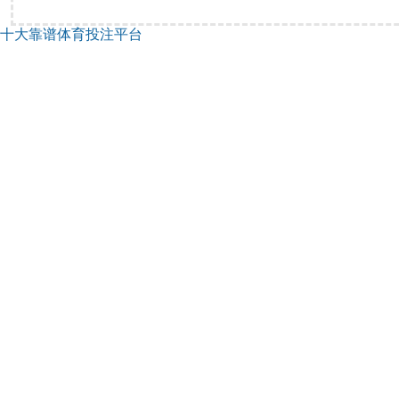
十大靠谱体育投注平台