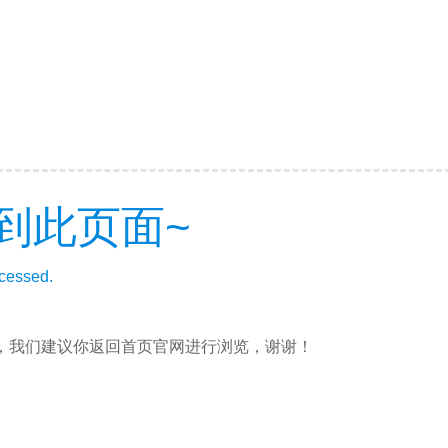
到此页面~
ccessed.
，我们建议你返回首页官网进行浏览，谢谢！