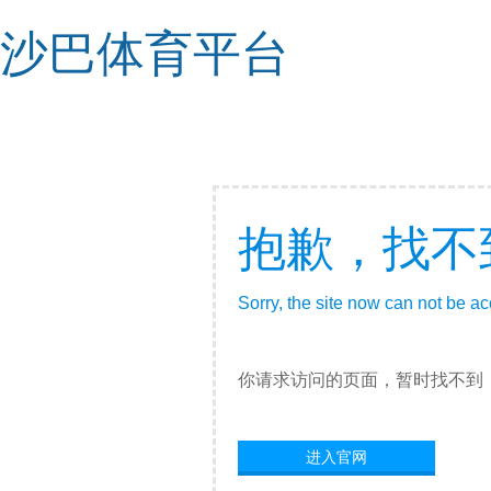
沙巴体育平台
抱歉，找不
Sorry, the site now can not be a
你请求访问的页面，暂时找不到
进入官网