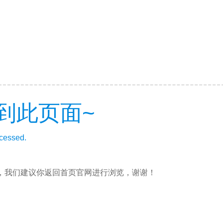
到此页面~
ccessed.
，我们建议你返回首页官网进行浏览，谢谢！