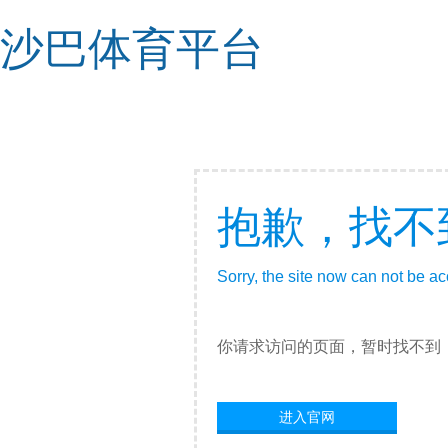
沙巴体育平台
抱歉，找不
Sorry, the site now can not be a
你请求访问的页面，暂时找不到
进入官网