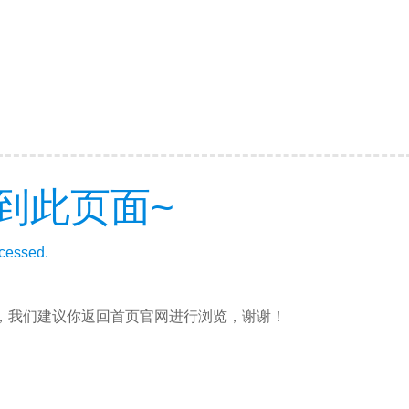
到此页面~
ccessed.
，我们建议你返回首页官网进行浏览，谢谢！