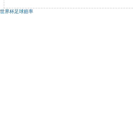
世界杯足球赔率