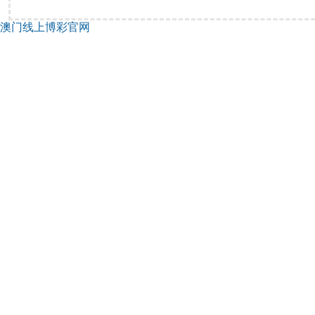
澳门线上博彩官网