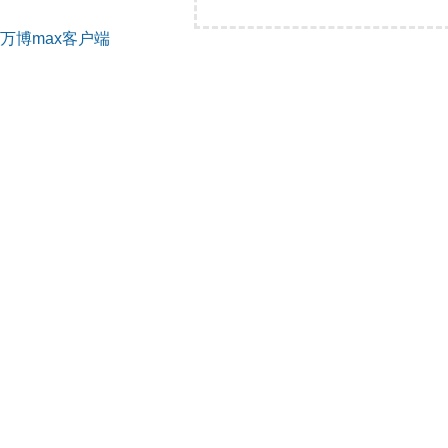
万博max客户端