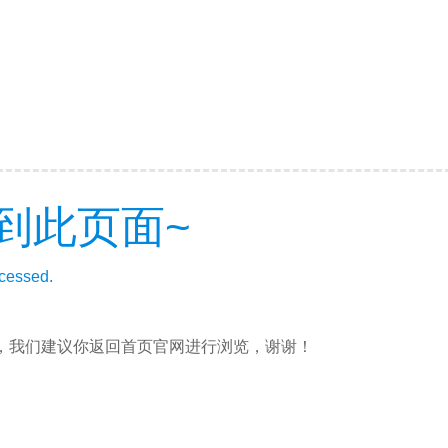
到此页面~
ccessed.
，我们建议你返回首页官网进行浏览，谢谢！