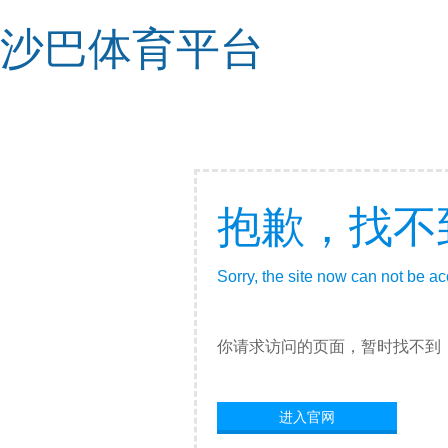
沙巴体育平台
抱歉，找不
Sorry, the site now can not be a
你请求访问的页面，暂时找不到
进入官网