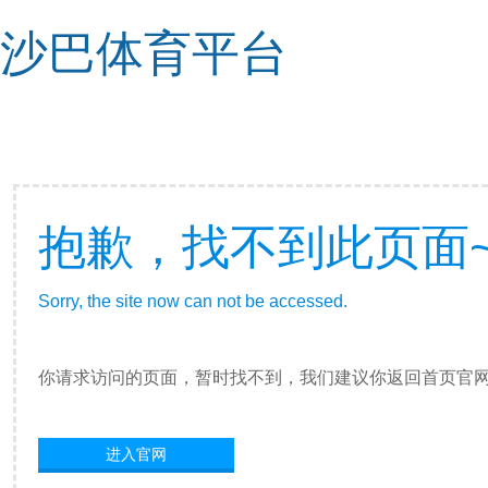
沙巴体育平台
抱歉，找不到此页面
Sorry, the site now can not be accessed.
你请求访问的页面，暂时找不到，我们建议你返回首页官
进入官网