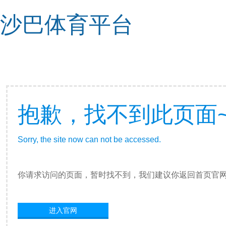
沙巴体育平台
抱歉，找不到此页面
Sorry, the site now can not be accessed.
你请求访问的页面，暂时找不到，我们建议你返回首页官
进入官网