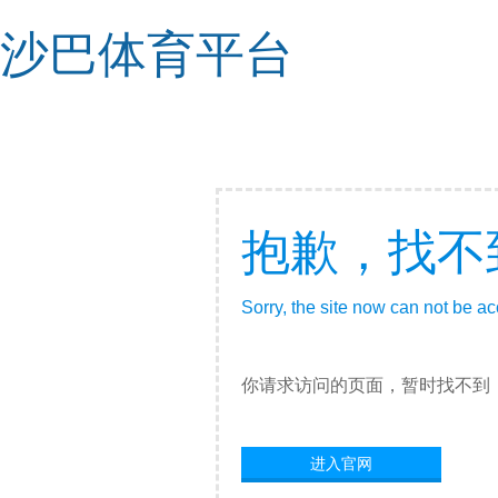
沙巴体育平台
抱歉，找不
Sorry, the site now can not be a
你请求访问的页面，暂时找不到
进入官网