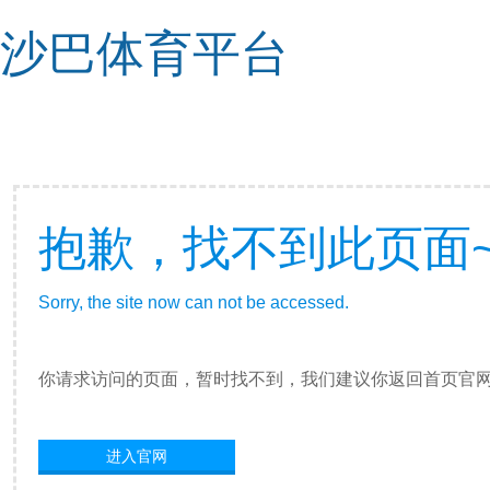
沙巴体育平台
抱歉，找不到此页面
Sorry, the site now can not be accessed.
你请求访问的页面，暂时找不到，我们建议你返回首页官
进入官网