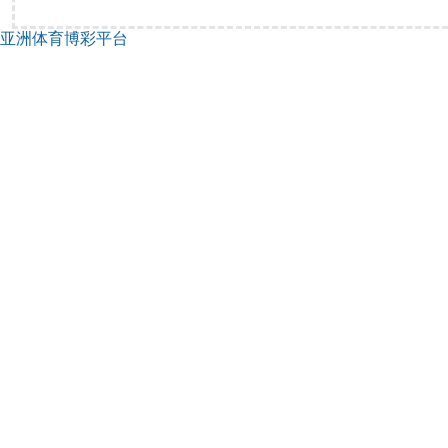
亚洲体育博彩平台