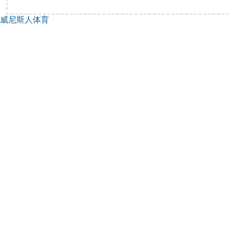
威尼斯人体育