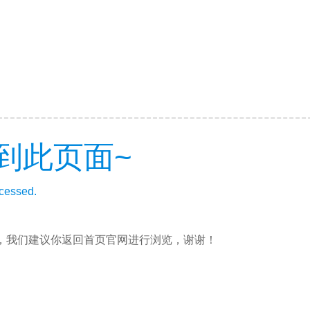
到此页面~
ccessed.
，我们建议你返回首页官网进行浏览，谢谢！