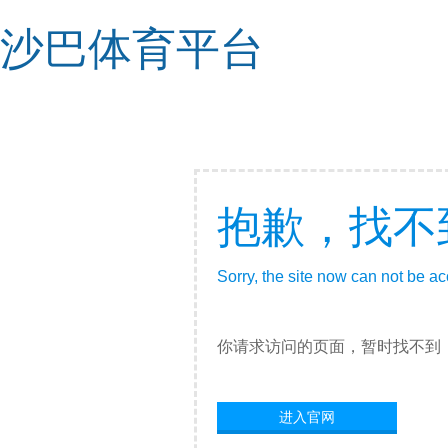
沙巴体育平台
抱歉，找不
Sorry, the site now can not be a
你请求访问的页面，暂时找不到
进入官网