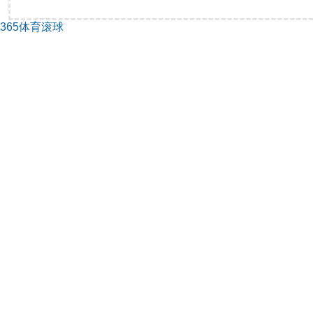
365体育滚球