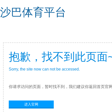
沙巴体育平台
抱歉，找不到此页面
Sorry, the site now can not be accessed.
你请求访问的页面，暂时找不到，我们建议你返回首页官
进入官网