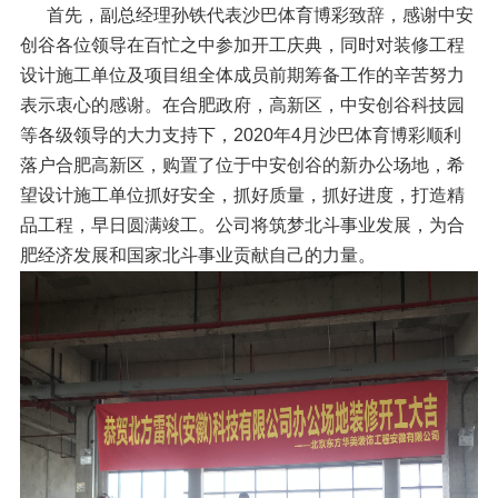
首先，副总经理孙铁代表沙巴体育博彩致辞，感谢中安
创谷各位领导在百忙之中参加开工庆典，同时对装修工程
设计施工单位及项目组全体成员前期筹备工作的辛苦努力
表示衷心的感谢。在合肥政府，高新区，中安创谷科技园
等各级领导的大力支持下，
2020
年
4
月沙巴体育博彩顺利
落户合肥高新区，购置了位于中安创谷的新办公场地，希
望设计施工单位抓好安全，抓好质量，抓好进度，打造精
品工程，早日圆满竣工。公司将筑梦北斗事业发展，为合
肥经济发展和国家北斗事业贡献自己的力量。