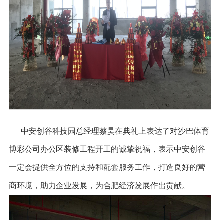
中安创谷科技园总经理蔡昊在典礼上表达了对沙巴体育
博彩公司办公区装修工程开工的诚挚祝福，表示中安创谷
一定会提供全方位的支持和配套服务工作，打造良好的营
商环境，助力企业发展，为合肥经济发展作出贡献。