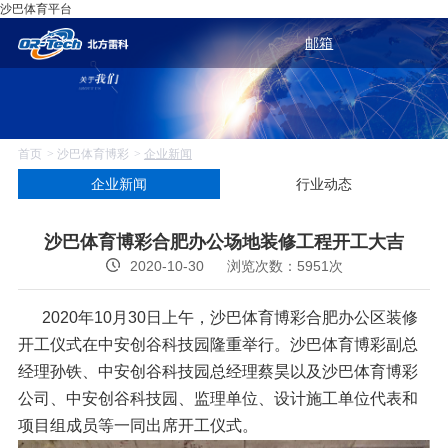
沙巴体育平台
邮箱
首页
沙巴体育博彩
企业新闻
企业新闻
行业动态
沙巴体育博彩合肥办公场地装修工程开工大吉
2020-10-30
浏览次数：5951次
2020
年
10
月
30
日上午，沙巴体育博彩合肥办公区装修
开工仪式在中安创谷科技园隆重举行。沙巴体育博彩副总
经理孙铁、中安创谷科技园总经理蔡昊以及沙巴体育博彩
公司、中安创谷科技园、监理单位、设计施工单位代表和
项目组成员等一同出席开工仪式。