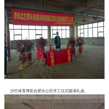
沙巴体育博彩合肥办公区开工仪式圆满礼成。