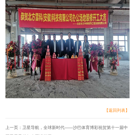
【返回列表】
上一页：卫星导航，全球新时代——沙巴体育博彩祝贺第十一届中