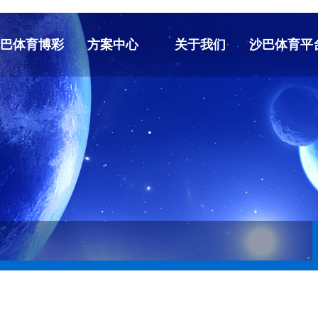
沙巴体育博彩
方案中心
关于我们
沙巴体育平
芯片、IP核
沙巴体育博彩
公司介绍
企业新闻
板卡模块
行业解决方案
荣誉资质
行业动态
终端产品
典型案例
公司客户
实验室产品
联系我们