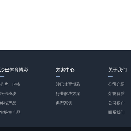
沙巴体育博彩
方案中心
关于我们
芯片、IP核
沙巴体育博彩
公司介绍
板卡模块
行业解决方案
荣誉资质
终端产品
典型案例
公司客户
实验室产品
联系我们