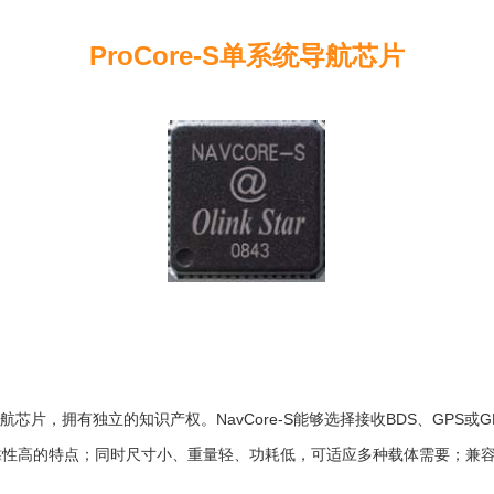
ProCore-S单系统导航芯片
航芯片，拥有独立的知识产权。NavCore-S能够选择接收BDS、GPS
间短、可靠性高的特点；同时尺寸小、重量轻、功耗低，可适应多种载体需要；