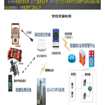
管线泄漏检测