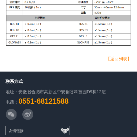
【返回列表】
联系方式
地址：安徽省合肥市高新区中安创谷科技园D9栋12层
0551-68121588
电话：