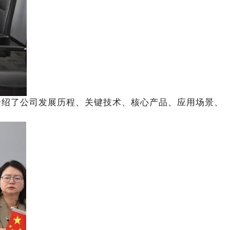
介绍了公司发展历程、关键技术、核心产品、应用场景、