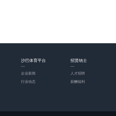
沙巴体育平台
招贤纳士
企业新闻
人才招聘
行业动态
薪酬福利