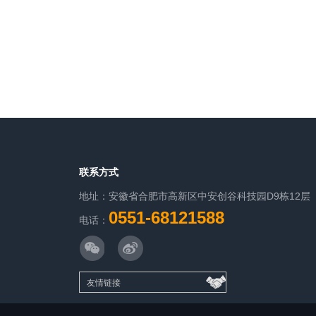
联系方式
地址：安徽省合肥市高新区中安创谷科技园D9栋12层
0551-68121588
电话：