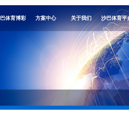
沙巴体育博彩
方案中心
关于我们
沙巴体育平
芯片、IP核
沙巴体育平台
公司介绍
企业新闻
板卡模块
行业解决方案
荣誉资质
行业动态
终端产品
典型案例
公司客户
实验室产品
联系我们