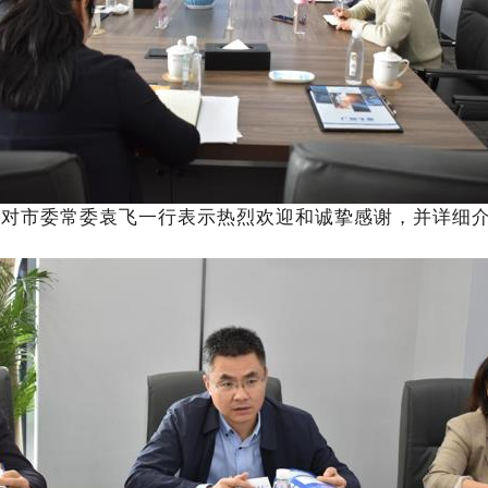
导对市委常委袁飞一行表示热烈欢迎和诚挚感谢，并详细