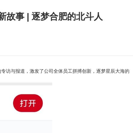
故事 | 逐梦合肥的北斗人
的专访与报道，激发了公司全体员工拼搏创新，逐梦星辰大海的