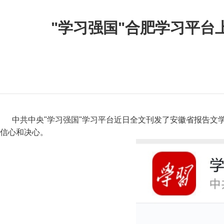
"学习强国"合肥学习平台
中共中央"学习强国"学习平台近日全文刊发了安徽省报告
信心和决心。