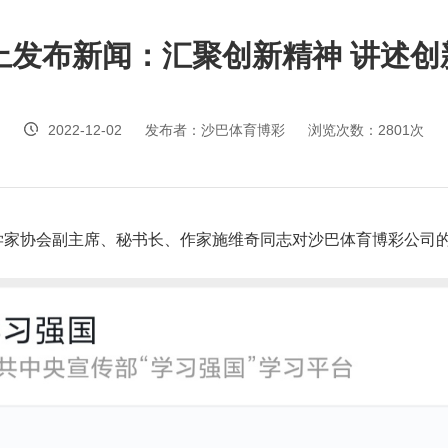
上发布新闻：汇聚创新精神 讲述创新
2022-12-02
发布者：沙巴体育博彩
浏览次数：2801次
文学家协会副主席、秘书长、作家施维奇同志对沙巴体育博彩公司