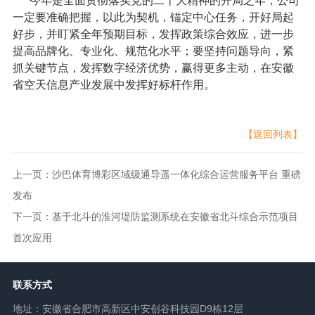
今年是全面贯彻落实党的二十大精神的开局之年，公司
一定要准确把握，以此为契机，锚定中心任务，开好局起
好步，并盯紧全年预期目标，发挥政策综合效应，进一步
提高品牌化、专业化、规范化水平；要坚持问题导向，紧
抓关键节点，发挥数字经济优势，赢得更多主动，在安徽
省空天信息产业发展中发挥好标杆作用。
【返回列表】
上一页：沙巴体育博彩区域级通导遥一体化综合运营服务平台 重磅
发布
下一页：基于北斗的淮河堤防监测系统在安徽省北斗综合示范项目
首次应用
联系方式
地址：安徽省合肥市高新区中安创谷科技园D9栋12层