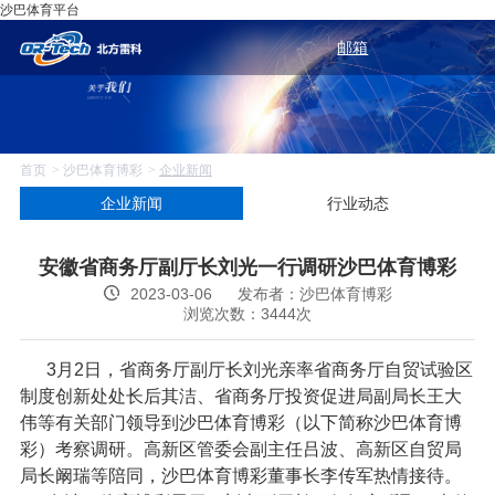
沙巴体育平台
邮箱
首页
沙巴体育博彩
企业新闻
企业新闻
行业动态
安徽省商务厅副厅长刘光一行调研沙巴体育博彩
2023-03-06
发布者：沙巴体育博彩
浏览次数：3444次
3月2日，省商务厅副厅长刘光亲率省商务厅自贸试验区
制度创新处处长后其洁、省商务厅投资促进局副局长王大
伟等有关部门领导到沙巴体育博彩（以下简称沙巴体育博
彩）考察调研。高新区管委会副主任吕波、高新区自贸局
局长阚瑞等陪同，沙巴体育博彩董事长李传军热情接待。