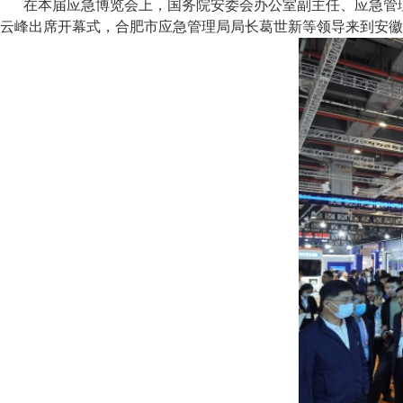
在本届应急博览会上，国务院安委会办公室副主任、应急管
云峰出席开幕式，合肥市应急管理局局长葛世新等领导来到安徽