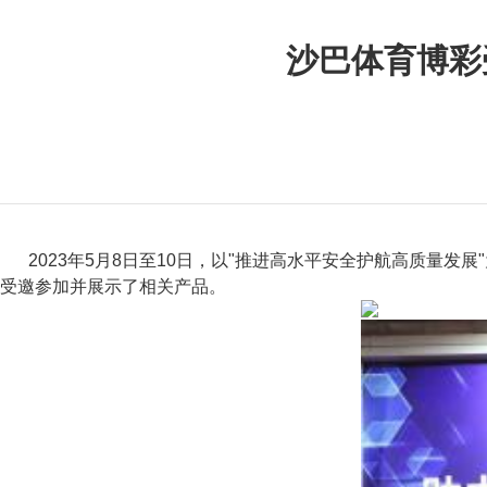
沙巴体育博彩
2023年5月8日至10日，以"推进高水平安全护航高质量
受邀参加并展示了相关产品。