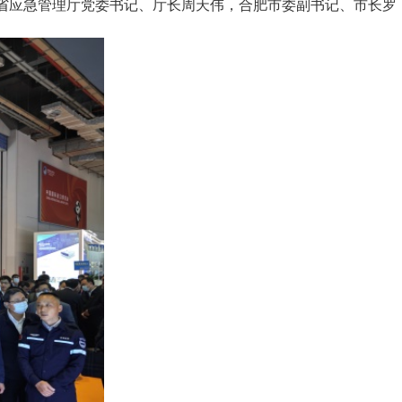
省应急管理厅党委书记、厅长周天伟，合肥市委副书记、市长罗