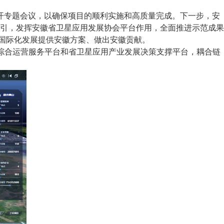
开专题会议，以确保项目的顺利实施和高质量完成。下一步，安
引，发挥安徽省卫星应用发展协会平台作用，全面推进示范成果
、国际化发展提供安徽方案、做出安徽贡献。
斗综合运营服务平台和省卫星应用产业发展决策支撑平台，耦合链