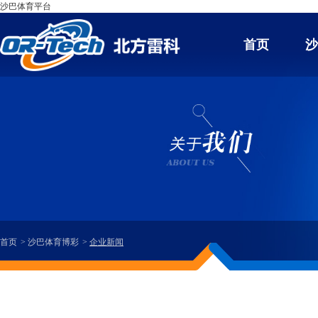
沙巴体育平台
首页
首页
沙巴体育博彩
企业新闻