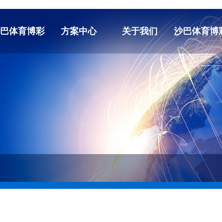
沙巴体育博彩
方案中心
关于我们
沙巴体育博
芯片、IP核
沙巴体育平台
公司介绍
企业新闻
板卡模块
行业解决方案
荣誉资质
行业动态
终端产品
典型案例
公司客户
实验室产品
联系我们