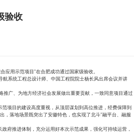
级验收
综合应用示范项目"在合肥成功通过国家级验收。
导航系统工程总设计师、中国工程院院士杨长风出席会议并讲
战略推广、为地方经济社会发展做出重要贡献，一致同意项目通过
示范项目的建设高度重视，从顶层谋划到高位推进，经费保障到
出，落地场景既突出了安徽特色，也实现了北斗"融平台、融服
长政府推进体制，充分运用好本次示范成果，强化可持续运营，