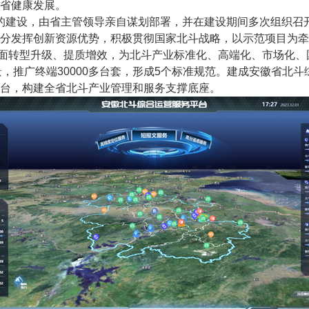
省健康发展。
的建设，由省主管领导亲自谋划部署，并在建设期间多次组织召
分发挥创新资源优势，积极贯彻国家北斗战略，以示范项目为牵
全面转型升级、提质增效，为北斗产业标准化、高端化、市场化
景，推广终端30000多台套，形成5个标准规范。建成安徽省北
台，构建全省北斗产业管理和服务支撑底座。