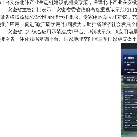
出台支持北斗产业生态链建设的相关政策，保障北斗产业在安徽
安徽省主管部门表示，安徽省委省政府高度重视该示范项目
徽省将按照杨总设计师的指示和要求、专家组的意见和建议，充
推广应用，促进"政产研学用"协同发力，助推省经济社会发展
安徽省北斗综合应用示范建成1平台、3领域示范、6应用场
接全省一体化数据基础平台、国家地理空间信息基础设施安徽平